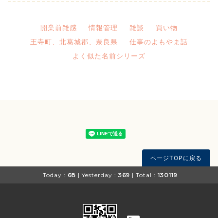
開業前雑感
情報管理
雑談
買い物
王寺町、北葛城郡、奈良県
仕事のよもやま話
よく似た名前シリーズ
ページTOPに戻る
Today :
68
| Yesterday :
369
| Total :
130119