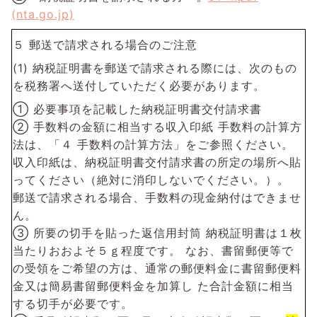
(nta.go.jp)
５ 郵送で請求される場合のご注意
(1) 納税証明書を郵送で請求される際には、次のもの
を税務署へ送付していただく必要があります。
① 必要事項を記載した納税証明書交付請求書
② 手数料の金額に相当する収入印紙 手数料の計算方
法は、「４ 手数料の計算方法」をご参照ください。
収入印紙は、納税証明書交付請求書の所定の場所へ貼
ってください（絶対に消印しないでください。）。
郵送で請求される場合、手数料の現金納付はできませ
ん。
③ 所要の切手を貼った返信用封筒 納税証明書は１枚
当たりおおよそ５ｇ程度です。 なお、書留郵便等で
の受領をご希望の方は、通常の郵便料金に書留郵便料
金又は簡易書留郵便料金を加算し た合計金額に相当
する切手が必要です。