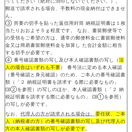
ってください（絶対に消印しないでください。）。
郵送で請求される場合、手数料の現金納付はできませ
ん。
③ 所要の切手を貼った返信用封筒 納税証明書は１枚
当たりおおよそ５ｇ程度です。 なお、書留郵便等で
の受領をご希望の方は、通常の郵便料金に書留郵便料
金又は簡易書留郵便料金を加算し た合計金額に相当
する切手が必要です。
④ 番号確認書類の写し及び本人確認書類の写し（
法
人の場合はいずれも不要
） 番号法に定める本人確認
（番号確認と身元確認）のため、ご本人の番号確認書
類（「２ 納税証明書を請求す る際に必要なもの」
⑶②を参照）の写しのほか、本人確認書類（「２ 納
税証明書を請求する際に必要なもの」 ⑶①を参照）
の写しが必要です。
なお、
代理人の方が請求される場合は、
委任状、ご本
人（納税者の方）の番号確認書類の写し及び代理人の
方の本人確認書類の写しが必要です
。